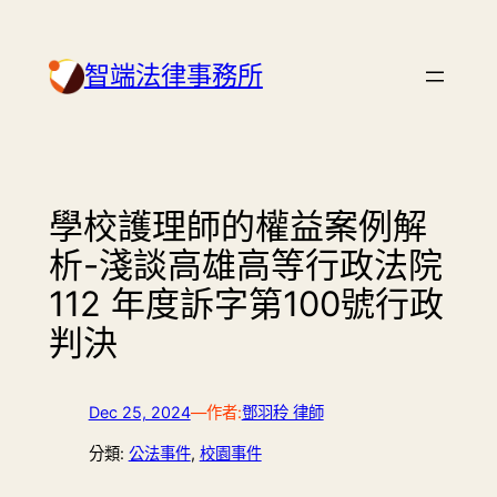
Skip
to
智端法律事務所
content
學校護理師的權益案例解
析-淺談高雄高等行政法院
112 年度訴字第100號行政
判決
Dec 25, 2024
—
作者:
鄧羽秢 律師
分類:
公法事件
, 
校園事件