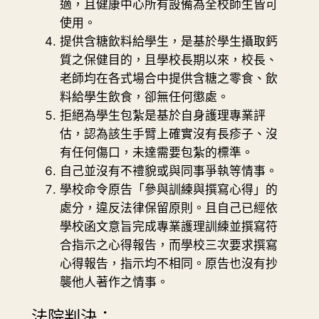
適，且健康中心所有設備為全校師生皆可
使用。
提供含糖飲料給學生，是基於學生攝取鈣
質之保健目的，且學校長期以來，校長、
老師均在各式場合中提供含糖之零食、飲
料給學生飲食，卻無任何懲處。
拒絕為學生包紮是基於自身護理專業評
估，認為該生手臂上確實沒有長疹子、沒
有任何傷口，未達需要包紮的標準。
自己並沒有不禮貌或與同事爭執等情事。
學校命令原告「參與訓練與撰寫心得」的
處分，違反法律保留原則。且自己已經依
學校函文意旨完成專業護理訓練並撰寫符
合指示之心得報告，而學校三次要求撰寫
心得報告，指示均不相同。原告也沒有抄
襲他人著作之情事。
法院判決：