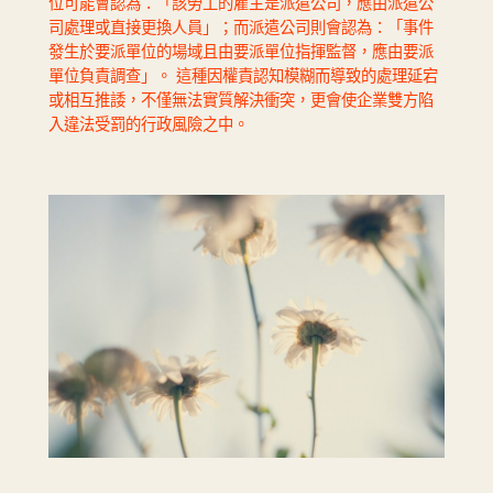
位可能會認為：「該勞工的雇主是派遣公司，應由派遣公
司處理或直接更換人員」；而派遣公司則會認為：「事件
發生於要派單位的場域且由要派單位指揮監督，應由要派
單位負責調查」。 這種因權責認知模糊而導致的處理延宕
或相互推諉，不僅無法實質解決衝突，更會使企業雙方陷
入違法受罰的行政風險之中。