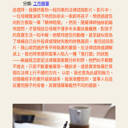
分類:
工作隨筆
這禮拜，我偶然看到一段同業的法律諮詢影片。影片中，
一位母親聲淚俱下地控訴前夫一家虧待孩子，想透過提告
向對方索取一筆「精神賠償」。然而，隨著律師抽絲剝繭
地提問，才發現這位母親不僅多年未盡扶養義務、對孩子
的真實生活一知半解，她堅持提告的動機，甚至疑似是為
了填補自己在外投資或理財失敗的財務漏洞。 看完這段影
片，我心底閃過許多平時執業的畫面。在法律諮詢或調解
桌上，我也時常遇到當事人陷入一種「鬼打牆」的狀態
——無論我怎麼從法律層面客觀分析利弊，他們似乎都聽
不進去，只是不斷重複著某一種訴求，或是異常執著於某
個在法律上行不通的方向。 以前，我也曾為此感到無力，
但隨著經手的案件越來越多，我漸漸體悟到，當事人在這
反覆兜圈子的背後，其實隱藏著截然不同的面貌。