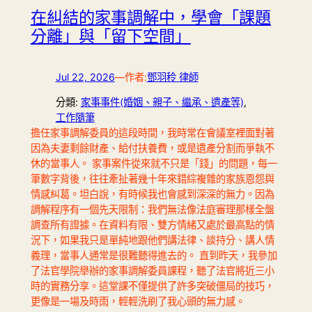
在糾結的家事調解中，學會「課題
分離」與「留下空間」
Jul 22, 2026
—
作者:
鄧羽秢 律師
分類:
家事事件(婚姻、親子、繼承、遺產等)
, 
工作隨筆
擔任家事調解委員的這段時間，我時常在會議室裡面對著
因為夫妻剩餘財產、給付扶養費，或是遺產分割而爭執不
休的當事人。 家事案件從來就不只是「錢」的問題，每一
筆數字背後，往往牽扯著幾十年來錯綜複雜的家族恩怨與
情感糾葛。坦白說，有時候我也會感到深深的無力。因為
調解程序有一個先天限制：我們無法像法庭審理那樣全盤
調查所有證據。在資料有限、雙方情緒又處於最高點的情
況下，如果我只是單純地跟他們講法律、談持分、講人情
義理，當事人通常是很難聽得進去的。 直到昨天，我參加
了法官學院舉辦的家事調解委員課程，聽了法官將近三小
時的實務分享。這堂課不僅提供了許多突破僵局的技巧，
更像是一場及時雨，輕輕洗刷了我心頭的無力感。