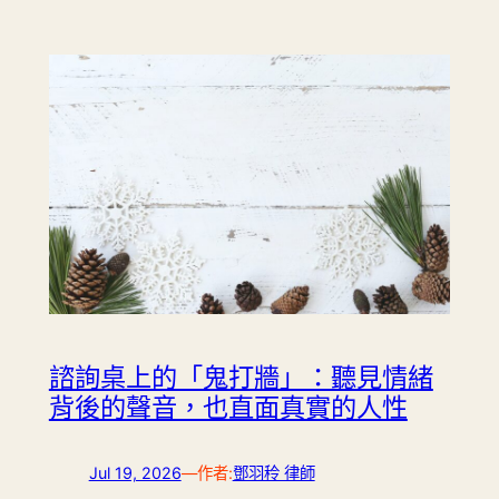
諮詢桌上的「鬼打牆」：聽見情緒
背後的聲音，也直面真實的人性
Jul 19, 2026
—
作者:
鄧羽秢 律師