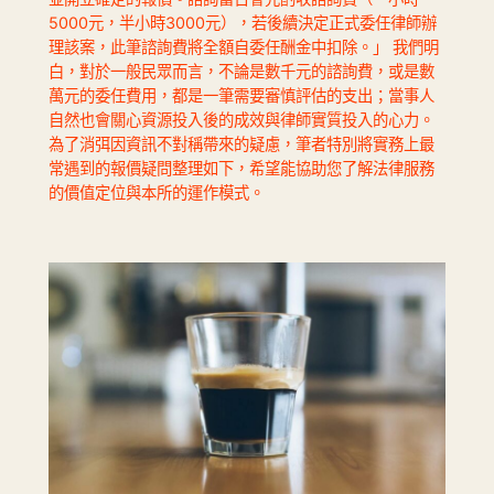
5000元，半小時3000元），若後續決定正式委任律師辦
理該案，此筆諮詢費將全額自委任酬金中扣除。」 我們明
白，對於一般民眾而言，不論是數千元的諮詢費，或是數
萬元的委任費用，都是一筆需要審慎評估的支出；當事人
自然也會關心資源投入後的成效與律師實質投入的心力。
為了消弭因資訊不對稱帶來的疑慮，筆者特別將實務上最
常遇到的報價疑問整理如下，希望能協助您了解法律服務
的價值定位與本所的運作模式。