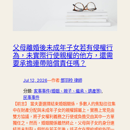
父母離婚後未成年子女若有侵權行
為，未實際行使親權的他方，還需
要承擔連帶賠償責任嗎？
Jul 12, 2026
—
作者:
鄧羽秢 律師
分類:
家事事件(婚姻、親子、繼承、遺產等)
, 
民事事件
【前言】 當夫妻選擇結束婚姻關係，多數人的焦點往往集
中在財產分配與未成年子女的親權歸屬上。實務上常見由
雙方協議，將子女權利義務之行使或負擔交由其中一方單
獨任之。然而，婚姻關係雖然終止，父母與子女的身分連
結並未割裂。假如在若干年後，該子女在學校或校外因一