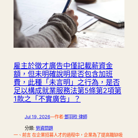
雇主於徵才廣告中僅記載薪資金
額，但未明確說明是否包含加班
費，此種「未言明」之行為，是否
足以構成就業服務法第5條第2項第
1款之「不實廣告」？
Jul 19, 2026
—
作者:
鄧羽秢 律師
分類:
勞資問題
一、前言 在企業招募人才的過程中，企業為了提高職缺吸