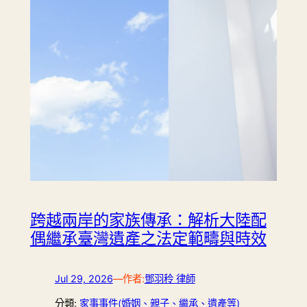
跨越兩岸的家族傳承：解析大陸配
偶繼承臺灣遺產之法定範疇與時效
Jul 29, 2026
—
作者:
鄧羽秢 律師
分類:
家事事件(婚姻、親子、繼承、遺產等)