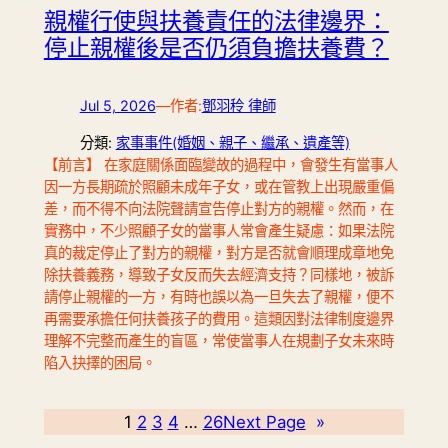
親權行使與扶養責任的法律邊界：
停止親權後是否仍須負擔扶養費？
Jul 5, 2026
—
作者:
鄧羽秢 律師
分類:
家事事件(婚姻、親子、繼承、遺產等)
【前言】 在家庭關係面臨變故的過程中，會發生有當事人
因一方長期疏於照顧未成年子女，或在管教上出現嚴重偏
差，而不得不向法院聲請宣告停止對方的親權。然而，在
實務中，不少照顧子女的當事人常會產生疑慮：如果法院
真的裁定停止了對方的親權，對方是否就會順理成章地免
除扶養義務，導致子女反而失去經濟支持？同樣地，被訴
請停止親權的一方，有時也誤以為一旦失去了親權，便不
再需要承擔任何扶養孩子的費用。這類因對法律制度邊界
理解不完整而產生的盲區，常使當事人在規劃子女未來時
陷入抉擇的困局。
1
2
3
4
…
26
Next Page
»