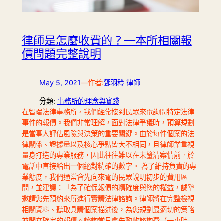
律師是怎麼收費的？—本所相關報
價問題完整說明
May 5, 2021
—
作者:
鄧羽秢 律師
分類:
事務所的理念與實踐
在智端法律事務所，我們經常接到民眾來電詢問特定法律
事件的報價。我們非常理解，面對法律爭議時，預算規劃
是當事人評估風險與決策的重要關鍵。由於每件個案的法
律關係、證據量以及核心爭點皆大不相同，且律師業重視
量身打造的專業服務，因此往往難以在未釐清案情前，於
電話中直接給出一個絕對精確的數字。 為了維持負責的專
業態度，我們通常會先向來電的民眾說明初步的費用區
間，並建議：「為了確保報價的精確度與您的權益，誠摯
邀請您先預約來所進行實體法律諮詢。律師將在完整檢視
相關資料、聽取具體個案描述後，為您規劃最適切的策略
並開立確定的報價。諮詢當日會先酌收諮詢費（一小時