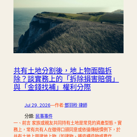
共有土地分割後，地上物面臨拆
除？談實務上的「拆除損害賠償」
與「金錢找補」權利分際
Jul 29, 2026
—
作者:
鄧羽秢 律師
分類:
民事事件
一、前言 家族或親友共同持有土地是常見的資產型態。實
務上，常有共有人在徵得口頭同意或依循傳統慣例下，於
共有土地上興建地上物（如建物、鐵皮構造物或農作