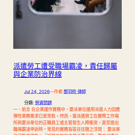
派遣勞工遭受職場霸凌，責任歸屬
與企業防治界線
Jul 24, 2026
—
作者:
鄧羽秢 律師
分類:
勞資問題
一、前言 在企業運作實務中，要派單位運用派遣人力因應
彈性業務需求已是常態。然而，當派遣勞工在實際工作場
所與要派單位的正職員工或主管發生人際衝突，甚至提出
職場霸凌申訴時，常見的實務盲區往往隨之浮現： 要派單