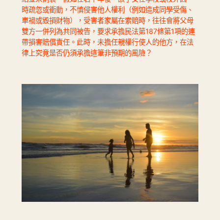
時疏忽或衝動，不慎侵害他人權利（例如造成同學受傷、
車禍或毀損財物），受害者家屬在索賠時，往往會將父母
雙方一併列為共同被告，要求承擔民法第187條第1項的連
帶損害賠償責任。此時，未擔任親權行使人的他方，在法
律上究竟是否仍須承擔這筆非預期的風險？