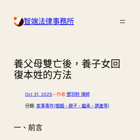
Skip
to
智端法律事務所
content
養父母雙亡後，養子女回
復本姓的方法
Oct 31, 2025
—
作者:
鄧羽秢 律師
分類:
家事事件(婚姻、親子、繼承、遺產等)
一、前言