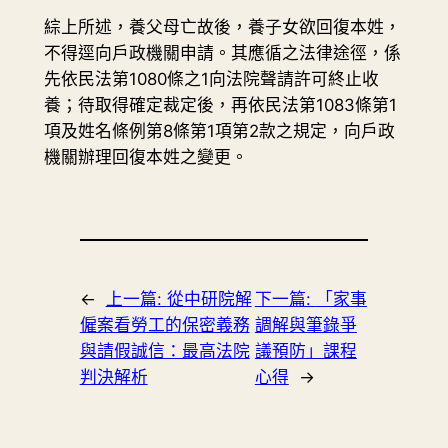
綜上所述，養父母亡故後，養子女欲回復本姓，
不得逕向戶政機關申請。其應循之法律途徑，係
先依民法第1080條之1向法院聲請許可終止收
養；待取得確定裁定後，再依民法第1083條第1
項及姓名條例第8條第1項第2款之規定，向戶政
機關辦理回復本姓之變更。
←
上一篇:
從中研院解
下一篇:
「家事
僱案看勞工的保密義務
調解與筆錄爭
與請假誠信：最高法院
議預防」課程
判決解析
心得
→