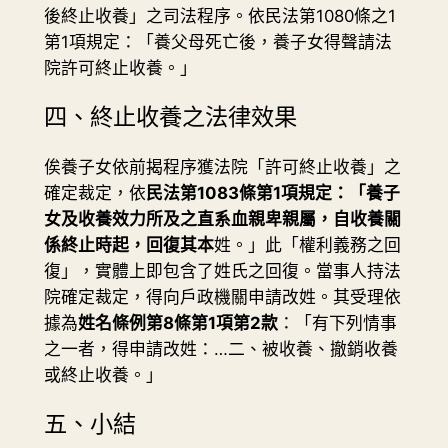
後終止收養」之司法程序。依民法第1080條之1
第1項規定：「養父母死亡後，養子女得聲請法
院許可終止收養。」
四、終止收養之法律效果
俟養子女依前揭程序獲法院「許可終止收養」之
確定裁定，依
民法第1083條第1項規定：「養子
女及收養效力所及之直系血親卑親屬，自收養關
係終止時起，回復其本
姓。」此「權利義務之回
復」，實體上即包含了姓氏之回復。當事人持法
院確定裁定，得向戶政機關申請改姓。其受理依
據為
姓名條例第8條第1項第2款
：「有下列情事
之一者，得申請改姓：…二、被收養、撤銷收養
或終止收養。」
五、小結