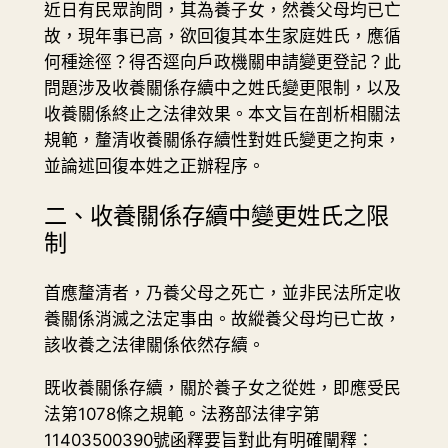
近日有民眾詢問，其為養子女，然養父母均已亡
故，現年事已高，欲回復其本生家庭姓氏，應循
何種途徑？得否逕向戶政機關申請變更登記？此
問題涉及收養關係存續中之姓氏變更限制，以及
收養關係終止之法律效果。本文旨在剖析相關法
規範，釐清收養關係存續性對姓氏變更之拘束，
並論述回復本姓之正辦程序。
二、收養關係存續中變更姓氏之限
制
首應釐清者，乃養父母之死亡，並非民法所定收
養關係消滅之法定事由。故縱養父母均已亡故，
該收養之法律關係依然存續。
既收養關係存續，關於養子女之從姓，即應受民
法第1078條之規範。法務部法律字第
11403500390號函釋要旨對此有明確闡釋：