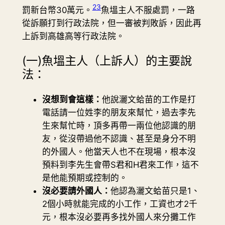
2
3
罰新台幣30萬元。
魚塭主人不服處罰，一路
從訴願打到行政法院，但一審被判敗訴，因此再
上訴到高雄高等行政法院。
(一)魚塭主人（上訴人）的主要說
法：
沒想到會這樣：
他說灑文蛤苗的工作是打
電話請一位姓李的朋友來幫忙，過去李先
生來幫忙時，頂多再帶一兩位他認識的朋
友，從沒帶過他不認識、甚至是身分不明
的外國人。他當天人也不在現場，根本沒
預料到李先生會帶S君和H君來工作，這不
是他能預期或控制的。
沒必要請外國人：
他認為灑文蛤苗只是1、
2個小時就能完成的小工作，工資也才2千
元，根本沒必要再多找外國人來分攤工作