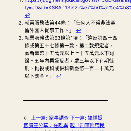
https://judgment.judicial.gov.tw/FJUD/data.as
ty=JD&id=KSBA,113%2c%e7%b0%a1%e4%b8
↩︎
就業服務法第44條：「任何人不得非法容
留外國人從事工作。」
↩︎
就業服務法第63條第1項：「違反第四十四
條或第五十七條第一款、第二款規定者，
處新臺幣十五萬元以上七十五萬元以下罰
鍰。五年內再違反者，處三年以下有期徒
刑、拘役或科或併科新臺幣一百二十萬元
以下罰金。」
↩︎
←
上一篇:
家事調查
下一篇:
搞懂提
官講座分享：在離異
起「刑事附帶民