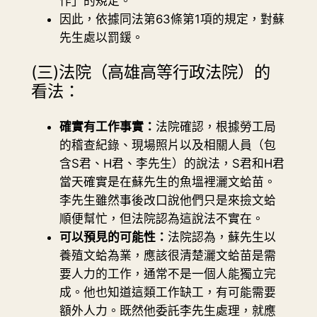
作」的規定。
因此，依據同法第63條第1項的規定，對蘇
先生處以罰鍰。
(三)法院（高雄高等行政法院）的
看法：
確實有工作事實：
法院確認，根據勞工局
的稽查紀錄、現場照片以及相關人員（包
含S君、H君、李先生）的說法，S君和H君
當天確實是在蘇先生的魚塭裡灑文蛤苗。
李先生雖然事後改口說他們只是來撿文蛤
順便幫忙，但法院認為這說法不實在。
可以預見的可能性：
法院認為，蘇先生以
養殖文蛤為業，應該很清楚灑文蛤苗是需
要人力的工作，通常不是一個人能獨立完
成。他也知道這類工作缺工，有可能需要
額外人力。既然他委託李先生處理，就應