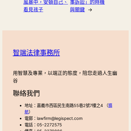
風暴中，安頓自己、
事訴訟」的時機
看見孩子
與關鍵
→
智端法律事務所
用智慧及專業，以端正的態度，陪您走過人生幽
谷
聯絡我們
地址：嘉義市西區民生南路55巷2號7樓之4 （
導
航
）
電郵：lawfirm@legispect.com
電話：05-2272575