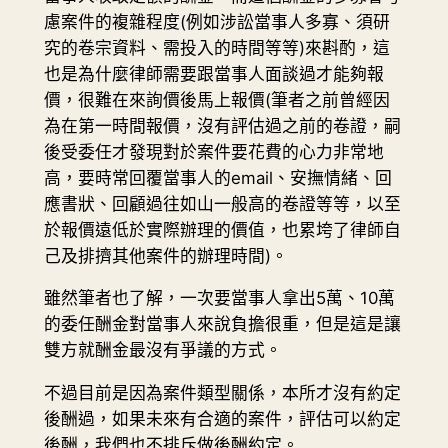
慮案件的複雜程度(例如涉訟當事人多寡、須研
究的卷宗資料、需投入的時間等等)來斟酌，這
也是為什麼律師需要跟當事人面談過才能夠報
價，很難在來詢價後馬上報價(筆者之前曾經因
為在第一時間報價，沒有評估過之前的卷證，嗣
後受委任才發現對於案件要花費的心力非常地
高，要時常回覆當事人的email、安撫情緒、回
應書狀、回顧過往如山一般高的卷證等等，以至
於報價遠低於實際辦理的價值，也累垮了律師自
己及排擠其他案件的辦理時間)。
雖然筆者也了解，一次要當事人拿出5萬、10萬
的委任酬金對當事人來說負擔很重，但是這是讓
雙方就酬金最沒有爭議的方式。
不過目前是因為案件類型關係，本所才沒有約定
後酬過，如果未來有合適的案件，評估可以約定
後酬，我們也不排斥做後酬約定。