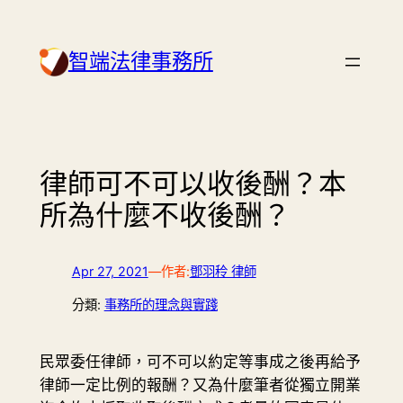
Skip
to
智端法律事務所
content
律師可不可以收後酬？本
所為什麼不收後酬？
Apr 27, 2021
—
作者:
鄧羽秢 律師
分類:
事務所的理念與實踐
民眾委任律師，可不可以約定等事成之後再給予
律師一定比例的報酬？又為什麼筆者從獨立開業