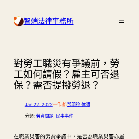
Skip
to
智端法律事務所
content
對勞工職災有爭議前，勞
工如何請假？雇主可否退
保？需否提撥勞退？
Jan 22, 2022
—
作者:
鄧羽秢 律師
分類:
勞資問題
, 
民事事件
在職業災害的勞資爭議中，是否為職業災害亦屬