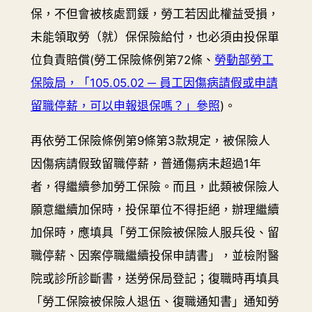
保，不但會被核處罰鍰，勞工若因此權益受損，
未能領取勞（就）保保險給付，也必須由投保單
位負責賠償(勞工保險條例第72條、
勞動部勞工
保險局，「105.05.02 ─ 員工因傷病請假或申請
留職停薪，可以申報退保嗎？」參照
)。
再依勞工保險條例第9條第3款規定，被保險人
因傷病請假致留職停薪，普通傷病未超過1年
者，得繼續參加勞工保險。而且，此類被保險人
願意繼續加保時，投保單位不得拒絕，辦理繼續
加保時，應填具「勞工保險被保險人服兵役、留
職停薪、因案停職繼續投保申請書」，並檢附醫
院或診所診斷書，送勞保局登記；復職時再填具
「勞工保險被保險人退伍、復職通知書」通知勞