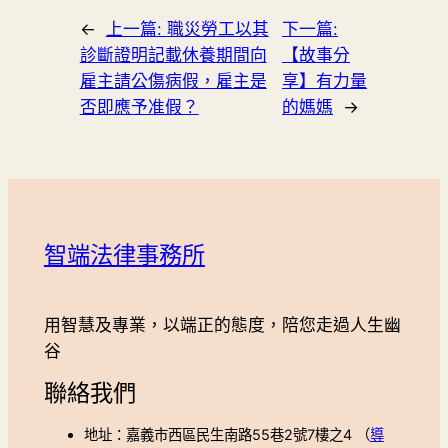
←
上一篇:
職災勞工以其
下一篇:
診斷證明記載休養期間向
【故事分
雇主請公傷病假，雇主是
享】有力量
否即應予准假？
的媽媽
→
智端法律事務所
用智慧及專業，以端正的態度，陪您走過人生幽
谷
聯絡我們
地址：嘉義市西區民生南路55巷2號7樓之4 （
導