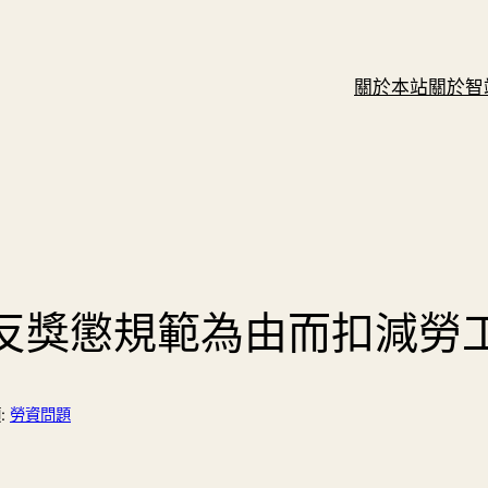
關於本站
關於智
反獎懲規範為由而扣減勞
:
勞資問題