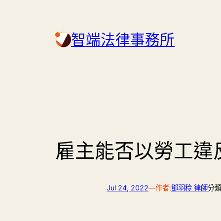
Skip
to
智端法律事務所
content
雇主能否以勞工違
Jul 24, 2022
—
作者:
鄧羽秢 律師
分類