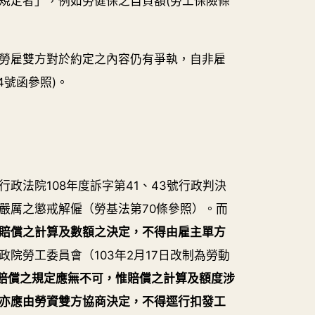
規定者」，例如勞健保之自負額(勞工保險條
勞雇雙方對於約定之內容仍有爭執，自非雇
4號函參照)。
法院108年度訴字第41、43號行政判決
嚴厲之懲戒解僱（勞基法第70條參照）。而
於賠償之計算及數額之決定，不得由雇主單方
政院勞工委員會（103年2月17日改制為勞動
賠償之規定應無不可，惟賠償之計算及額度涉
亦應由勞資雙方協商決定，不得逕行扣發工