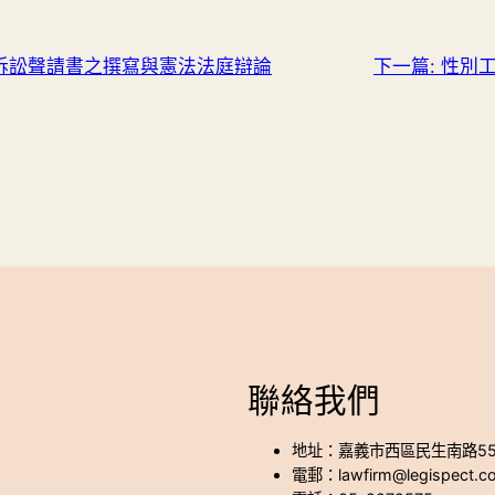
訴訟聲請書之撰寫與憲法法庭辯論
下一篇:
性別
聯絡我們
地址：嘉義市西區民生南路55
電郵：lawfirm@legispect.c