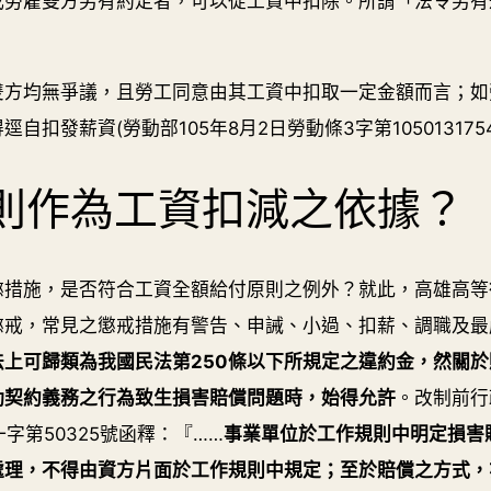
或勞雇雙方另有約定者，可以從工資中扣除。所謂「法令另有
雙方均無爭議，且勞工同意由其工資中扣取一定金額而言；如
扣發薪資(勞動部105年8月2日勞動條3字第105013175
則作為工資扣減之依據？
措施，是否符合工資全額給付原則之例外？就此，高雄高等行政
戒，常見之懲戒措施有警告、申誡、小過、扣薪、調職及最
上可歸類為我國民法第250條以下所規定之違約金，然關
動契約義務之行為致生損害賠償問題時，始得允許
。改制前行
一字第50325號函釋：『……
事業單位於工作規則中明定損害
處理，不得由資方片面於工作規則中規定；至於賠償之方式，