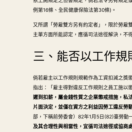
依上開規定之但書規定，倘若法令另有規定
例第16條、全民健康保險法第30條)。
又所謂「勞雇雙方另有約定者」，限於勞雇
主單方面所能認定，應循司法途徑解決，不得逕自
三、能否以工作規
倘若雇主以工作規則規範作為工資扣減之獎懲
指出：「雇主得對違反工作規則之員工施以懲
遲到扣薪，屬金錢性質之企業懲戒措施，私法
片面決定，並僅在資方之利益因勞工違反勞
部，下稱前勞委會）82年1月5日(82)臺勞動
及其合理性與相當性，宜循司法途徑或協商