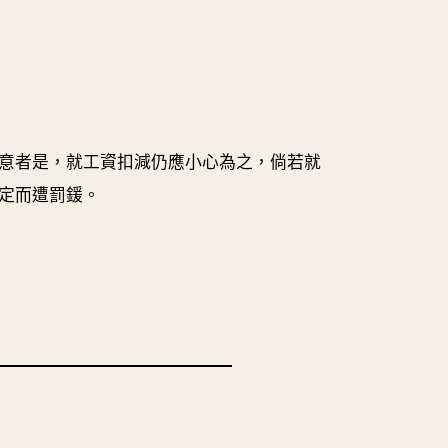
意者是，就工資扣減仍應小心為之，倘若就
定而遭罰鍰。