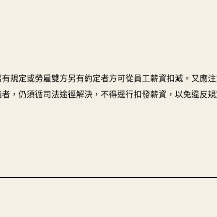
另有規定或勞雇雙方另有約定者方可從員工薪資扣減。又應注
識者，仍須循司法途徑解決，不得逕行扣發薪資，以免違反規