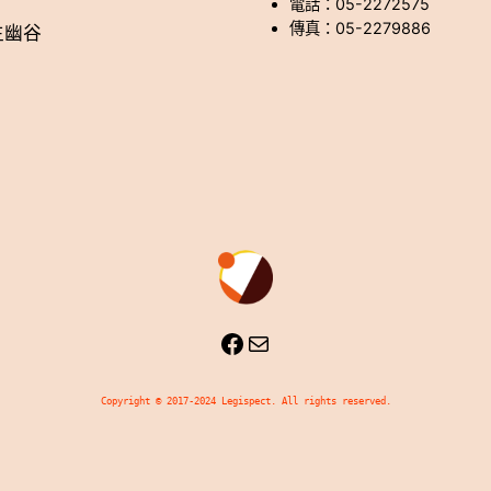
電話：05-2272575
傳真：05-2279886
生幽谷
Facebook
Mail
Copyright © 2017-2024 Legispect. All rights reserved.