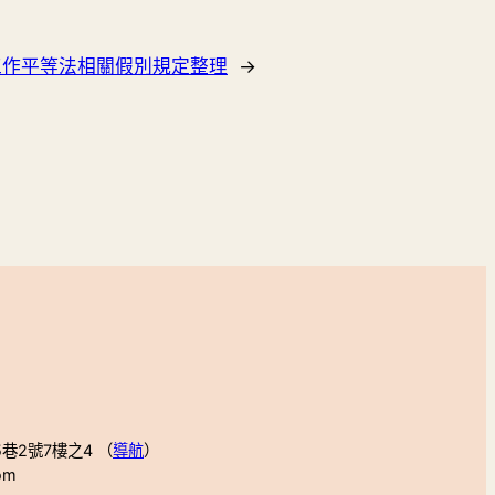
工作平等法相關假別規定整理
→
巷2號7樓之4 （
導航
）
om