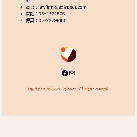
航
）
電郵：lawfirm@legispect.com
電話：05-2272575
傳真：05-2279886
Facebook
Mail
Copyright © 2017-2024 Legispect. All rights reserved.