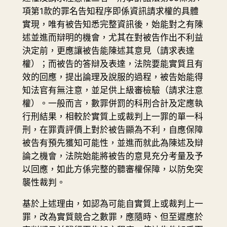
項第1款的罪名告知程序即係資訊請求權的具體
實現，唯有被告知悉完整資訊後，始能對之有陳
述並進而辯明的機會，尤其在對被告作出不利益
決定前，更應讓被告能陳述其意見（請求表達
權）；而被告的答辯及表達，法院要能實質且有
效的回應，提出論理及說服的過程，被告始能得
知法官有無注意，並足供上級審檢驗（請求注意
權）。一般而言，數罪併罰的科刑合計及定應執
行刑結果，相較於實質上或裁判上一罪的單一科
刑，在罪責評價上對於被告顯為不利，自應保障
被告有預先獲知可能性，並進而就此為陳述及辯
論之機會，法院始能將被告的意見充分考量及予
以回應，如此方係完整的聽審權保障，以防免突
襲性裁判。
基於上述理由，如認為可能自實質上或裁判上一
罪，改為實質競合之數罪，應隨時、但至遲應於