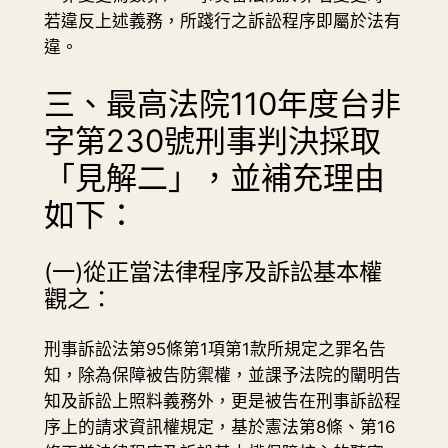
若違反上述義務，所踐行之訴訟程序即屬於法有
違。
三、最高法院110年度台非
字第230號刑事判決採取
「見解二」，並補充理由
如下：
(一)從正當法律程序及訴訟基本權
觀之：
刑事訴訟法第95條第1項第1款所規定之罪名告
知，除為保障被告防禦權，並課予法院的闡明告
知及訴訟上照料義務外，更是被告在刑事訴訟程
序上的請求資訊權規定，基於憲法第8條、第16