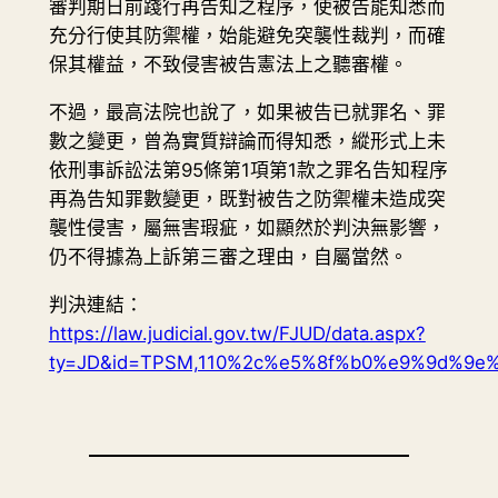
審判期日前踐行再告知之程序，使被告能知悉而
充分行使其防禦權，始能避免突襲性裁判，而確
保其權益，不致侵害被告憲法上之聽審權。
不過，最高法院也說了，如果被告已就罪名、罪
數之變更，曾為實質辯論而得知悉，縱形式上未
依刑事訴訟法第95條第1項第1款之罪名告知程序
再為告知罪數變更，既對被告之防禦權未造成突
襲性侵害，屬無害瑕疵，如顯然於判決無影響，
仍不得據為上訴第三審之理由，自屬當然。
判決連結：
https://law.judicial.gov.tw/FJUD/data.aspx?
ty=JD&id=TPSM,110%2c%e5%8f%b0%e9%9d%9e%