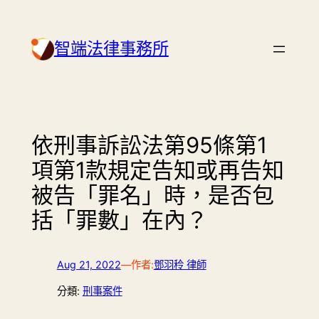
Skip
to
智端法律事務所
content
依刑事訴訟法第95條第1
項第1款規定告知或再告知
被告「罪名」時，是否包
括「罪數」在內？
Aug 21, 2022
—
作者:
鄧羽秢 律師
分類:
刑事案件