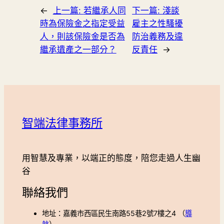
←
上一篇:
若繼承人同
下一篇:
淺談
時為保險金之指定受益
雇主之性騷擾
人，則該保險金是否為
防治義務及違
繼承遺產之一部分？
反責任
→
智端法律事務所
用智慧及專業，以端正的態度，陪您走過人生幽
谷
聯絡我們
地址：嘉義市西區民生南路55巷2號7樓之4 （
導