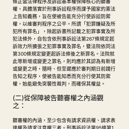
條正當法律程序及訴訟基本權保障核心的聽審
權，具體落實於刑事訴訟程序而課予國家的憲法
上告知義務，旨在使被告能充分行使訴訟防禦
權，以維審判程序之公平。所謂「犯罪嫌疑及所
犯所有罪名」，除起訴書所記載之犯罪事實及所
犯法條外，自包含依刑事訴訟法第267條規定起
訴效力所擴張之犯罪事實及罪名，暨法院依同法
第300條規定變更起訴法條後之新罪名。法院就
此等新增或變更之罪名，則均應於其認為有新增
或變更之時，隨時、但至遲應於審判期日前踐行
告知之程序，使被告能知悉而充分行使其防禦
權，始能避免突襲性裁判，而確保其權益。
(二)從保障被告聽審權之內涵觀
之：
聽審權的內涵，至少包含有請求資訊權、請求表
達權及請求注意權三者。刑事訴訟法第95條第1