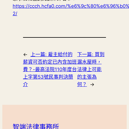
https://ccch.hcfa0.com/%e6%9c%80%e6%96%b
2/
←
上一篇:
雇主給付的
下一篇:
買到
薪資可否約定已內含加班
漏水屋時，
費？-最高法院110年度台
法律上可能
上字第53號民事判決簡
的主張為
介
何？
→
智端法律事務所