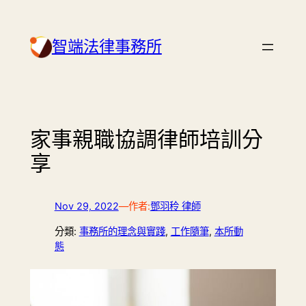
Skip
to
智端法律事務所
content
家事親職協調律師培訓分
享
Nov 29, 2022
—
作者:
鄧羽秢 律師
分類:
事務所的理念與實踐
, 
工作隨筆
, 
本所動
態