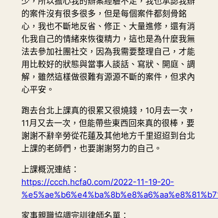
少，所以擔心我的辦案經驗不足，我也承認我辦
的案件沒有很多很多，但是每個案件都刻骨銘
心，我也不斷地反省、修正、大量進修，還有消
化我自己的情緒來恢復精力，這也是為什麼我無
法去參加社團社交，因為我需要整理自己，才能
用比較好的狀態與當事人談話、寫狀、開庭、調
解，雖然這樣做很難有源源不斷的案件，但求內
心平安。
跑去台北上課真的很累又很燒錢，10月去一次，
11月又去一次，但能帶些東西回來真的很棒，要
謝謝不辭辛勞從花蓮及其他地方千里迢迢到台北
上課的老師們，也要謝謝努力的自己。
上課概況連結：
https://ccch.hcfa0.com/2022-11-19-20-
%e5%ae%b6%e4%ba%8b%e8%a6%aa%e8%81%b7
家事親職協調完訓律師名單：