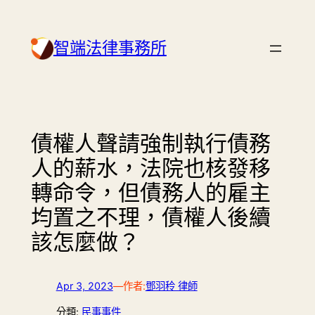
Skip
to
智端法律事務所
content
債權人聲請強制執行債務
人的薪水，法院也核發移
轉命令，但債務人的雇主
均置之不理，債權人後續
該怎麼做？
Apr 3, 2023
—
作者:
鄧羽秢 律師
分類:
民事事件