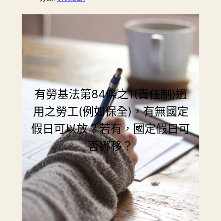
有勞基法第84條之1(責任制)適
用之勞工(例如保全)，有無國定
假日可以放？若有，國定假日可
否挪移？