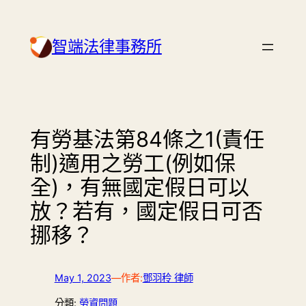
Skip
to
智端法律事務所
content
有勞基法第84條之1(責任
制)適用之勞工(例如保
全)，有無國定假日可以
放？若有，國定假日可否
挪移？
May 1, 2023
—
作者:
鄧羽秢 律師
分類:
勞資問題