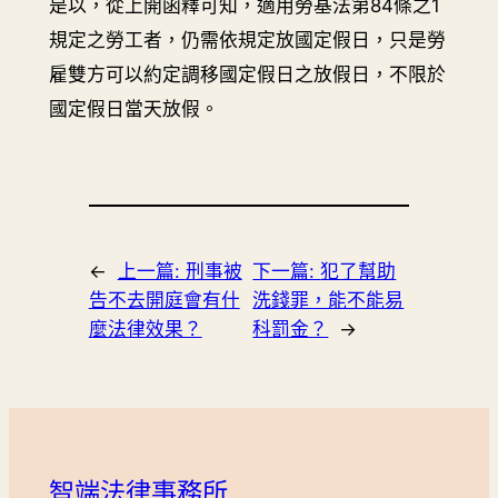
是以，從上開函釋可知，適用勞基法第84條之1
規定之勞工者，仍需依規定放國定假日，只是勞
雇雙方可以約定調移國定假日之放假日，不限於
國定假日當天放假。
←
上一篇:
刑事被
下一篇:
犯了幫助
告不去開庭會有什
洗錢罪，能不能易
麼法律效果？
科罰金？
→
智端法律事務所