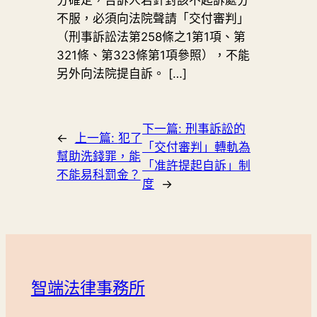
不服，必須向法院聲請「交付審判」
（刑事訴訟法第258條之1第1項、第
321條、第323條第1項參照），不能
另外向法院提自訴。 […]
下一篇:
刑事訴訟的
←
上一篇:
犯了
「交付審判」轉軌為
幫助洗錢罪，能
「准許提起自訴」制
不能易科罰金？
度
→
智端法律事務所