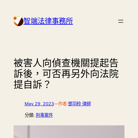
Skip
to
智端法律事務所
content
被害人向偵查機關提起告
訴後，可否再另外向法院
提自訴？
May 29, 2023
—
作者:
鄧羽秢 律師
分類:
刑事案件