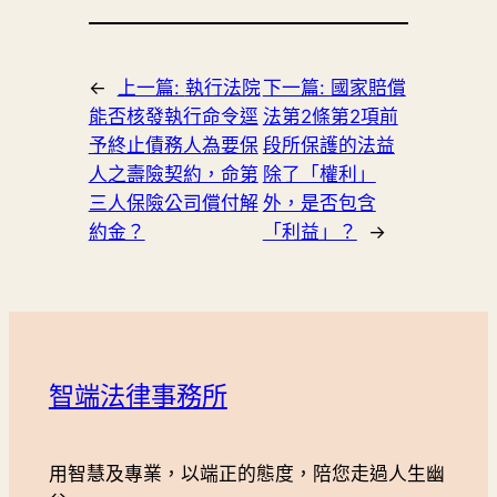
←
上一篇:
執行法院
下一篇:
國家賠償
能否核發執行命令逕
法第2條第2項前
予終止債務人為要保
段所保護的法益
人之壽險契約，命第
除了「權利」
三人保險公司償付解
外，是否包含
約金？
「利益」？
→
智端法律事務所
用智慧及專業，以端正的態度，陪您走過人生幽