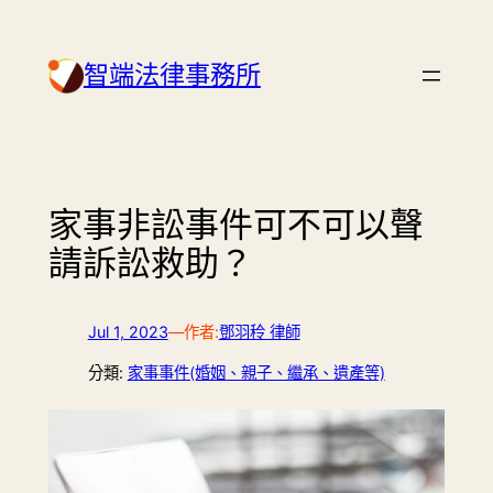
Skip
to
智端法律事務所
content
家事非訟事件可不可以聲
請訴訟救助？
Jul 1, 2023
—
作者:
鄧羽秢 律師
分類:
家事事件(婚姻、親子、繼承、遺產等)