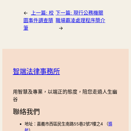
←
上一篇:
校
下一篇:
現行公務機關
園事件調查隨
職場霸凌處理程序簡介
筆
→
智端法律事務所
用智慧及專業，以端正的態度，陪您走過人生幽
谷
聯絡我們
地址：嘉義市西區民生南路55巷2號7樓之4 （
導
航
）