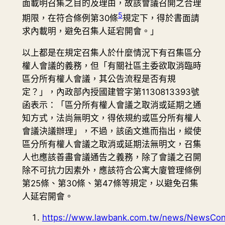
面載明召集之目的及理由，故該會議召開之合理
5
期限，在符合條例第30條
規定下，得於書面請
求內載明，避免召集人延宕開會。」
以上都是在規定召集人於什麼情況下有召集區分
權人會議的義務，但「有關社區主委欲取消臨時
區分所有權人會議，其公告流程是否有規
定？」，內政部內授國建管字第1130813393號
函表示：「區分所有權人會議之取消或延期之通
知方式，法尚無明文，得依規約或區分所有權人
會議決議辦理」，不過，該函文進而指出，縱使
區分所有權人會議之取消或延期法無明文，召集
人也應該善盡會議通告之義務，除了會議之召開
除不可抗力因素外，應該符合公寓大廈管理條例
第25條、第30條、第47條等規定，以避免召集
人延宕開會。
https://www.lawbank.com.tw/news/NewsCon