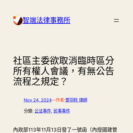
Skip
to
智端法律事務所
content
社區主委欲取消臨時區分
所有權人會議，有無公告
流程之規定？
Nov 24, 2024
—
作者:
鄧羽秢 律師
分類:
公法事件
, 
民事事件
內政部113年11月13日發了一號函（內授國建管