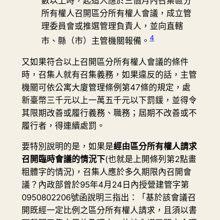
數以上時，起造人應於三個月內召集區分
所有權人召開區分所有權人會議，成立管
理委員會或推選管理負責人，並向直轄
4
市、縣（市）主管機關報備。
又如果符合以上召開區分所有權人會議的條件
時，召集人就有召集義務，如果違反的話，主管
機關可依公寓大廈管理條例第47條的規定，處
新臺幣三千元以上一萬五千元以下罰鍰，並得令
其限期改善或履行義務、職務；屆期不改善或不
履行者，得連續處罰。
要特別說明的是，如果是
經由區分所有權人請求
召開臨時會議的情況下
(也就是上開條列第2點畫
粗體字的情況)，召集人應於多久期限內召開會
議？內政部曾於95年4月24日內授營建管字第
0950802206號函說明三指出：「基於該會議召
開既經一定比例之區分所有權人請求，且須以書