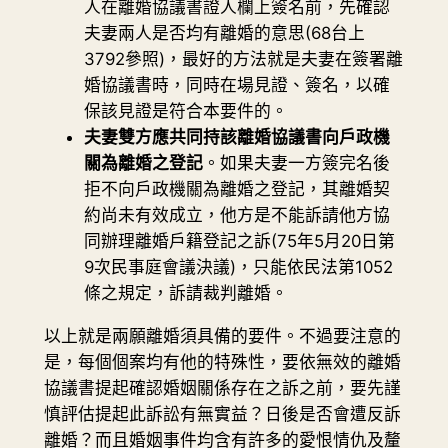
人在離婚協議書證人欄上簽名前，先確認
夫妻兩人是否均有離婚的意思(68台上
3792參照)，最好的方法就是夫妻在簽署離
婚協議書時，同時在場見證、簽名，以確
保該見證是符合本要件的。
夫妻雙方應共同持該離婚協議書向戶政機
關為離婚之登記
。如果夫妻一方簽完名後
拒不向戶政機關為離婚之登記，其離婚契
約尚未有效成立，他方是不能訴請他方協
同辦理離婚戶籍登記之訴(75年5月20日第
9次民事庭會議決議)，只能依民法第1052
條之規定，訴請裁判離婚。
以上就是兩願離婚須具備的要件。不過要注意的
是，每個個案均有他的特殊性，要依無效的離婚
協議書提起確認婚姻關係存在之訴之前，要先謹
慎評估提起此訴訟有無實益？日後是否會遭反訴
離婚？而且婚姻事件均含有許多的愛恨情仇及釐