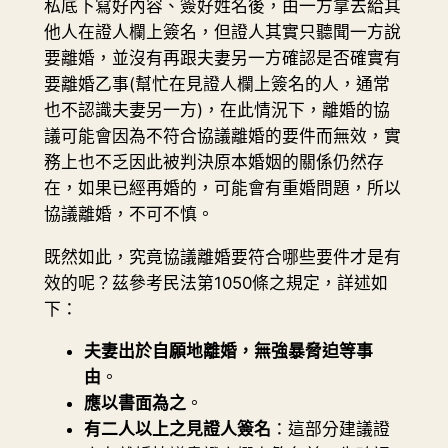
私底下寫好內容、簽好姓名後，由一方拿去給其
他人在證人欄上簽名，但證人其實只聽聞一方說
要離婚，並沒有再跟夫妻另一方確認是否確實有
要離婚乙事(幫忙在見證人欄上簽名的人，通常
也不認識夫妻另一方)，在此情況下，離婚的協
議可能會因為不符合協議離婚的要件而無效，實
務上也不乏因此被判決原本婚姻的關係仍然存
在，如果已經再婚的，可能會有重婚問題，所以
協議離婚，不可不慎。
既然如此，究竟協議離婚要符合哪些要件才是有
效的呢？茲參考民法第1050條之規定，詳述如
下：
夫妻出於自願地離婚，無強暴脅迫等事
由
。
應以書面為之
。
有二人以上之見證人簽名
：這部分建議證