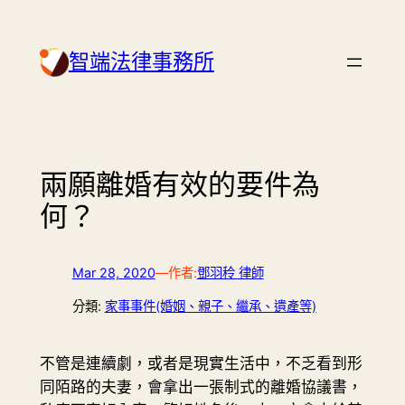
Skip
to
智端法律事務所
content
兩願離婚有效的要件為
何？
Mar 28, 2020
—
作者:
鄧羽秢 律師
分類:
家事事件(婚姻、親子、繼承、遺產等)
不管是連續劇，或者是現實生活中，不乏看到形
同陌路的夫妻，會拿出一張制式的離婚協議書，