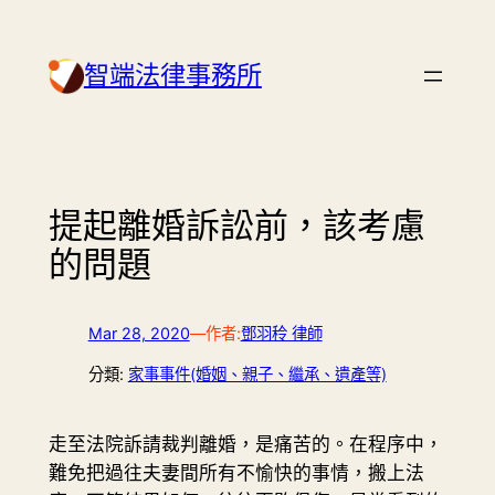
Skip
to
智端法律事務所
content
提起離婚訴訟前，該考慮
的問題
Mar 28, 2020
—
作者:
鄧羽秢 律師
分類:
家事事件(婚姻、親子、繼承、遺產等)
走至法院訴請裁判離婚，是痛苦的。在程序中，
難免把過往夫妻間所有不愉快的事情，搬上法