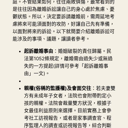
庭。不管結果如何，往往兩敗俱傷，最常看到的
是往往因為離婚訴訟讓自己的身心處於焦慮、憂
鬱狀態。所以，決定要訴請離婚前，需周延地考
慮將來可能須面對的攻防，好讓自己先有準備，
以面對將來的訴訟。以下就簡要介紹離婚訴訟可
能涉及的事項、議題，讓讀者參考。
起訴離婚事由
：婚姻破裂的責任歸屬。民
法第1052條規定，離婚需由過失少或無過
失的一方提起(詳情可參考「起訴離婚事
由」一文)。
親權(俗稱的監護權)及會面交往
：若夫妻雙
方有未成年子女者，法院也會附帶酌定小
孩的親權。法院會裁量雙方狀況，根據子
女最佳利益原則來選擇。目前實務上會參
考社工訪視報告，或者是家事調查官、程
序監理人的調查或訪視報告等，綜合判斷