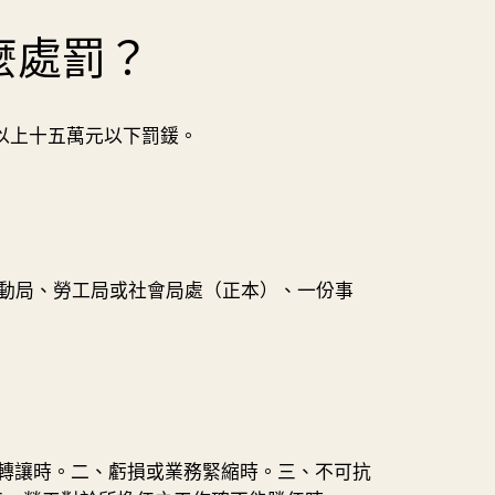
麼處罰？
以上十五萬元以下罰鍰。
勞動局、勞工局或社會局處（正本）、一份事
或轉讓時。二、虧損或業務緊縮時。三、不可抗