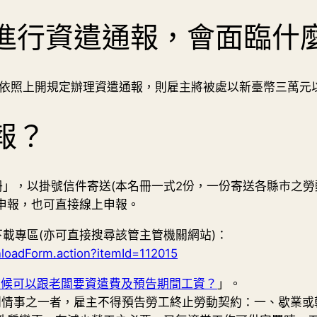
進行資遣通報，會面臨什
未依照上開規定辦理資遣通報，則雇主將被處以新臺幣三萬元
報？
」，以掛號信件寄送(本名冊一式2份，一份寄送各縣市之
申報，也可直接線上申報。
載專區(亦可直接搜尋該管主管機關網站)：
nloadForm.action?itemId=112015
時候可以跟老闆要資遣費及預告期間工資？
」。
左列情事之一者，雇主不得預告勞工終止勞動契約：一、歇業