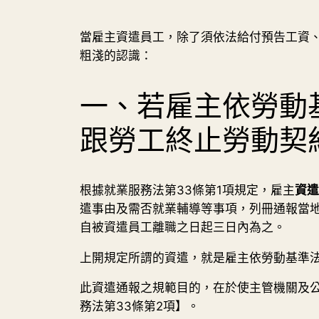
當雇主資遣員工，除了須依法給付預告工資
粗淺的認識：
一、若雇主依勞動基
跟勞工終止勞動契
根據就業服務法第33條第1項規定，雇主
資遣
遣事由及需否就業輔導等事項，列冊通報當
自被資遣員工離職之日起三日內為之。
上開規定所謂的資遣，就是雇主依勞動基準法第
此資遣通報之規範目的，在於使主管機關及
務法第33條第2項】。