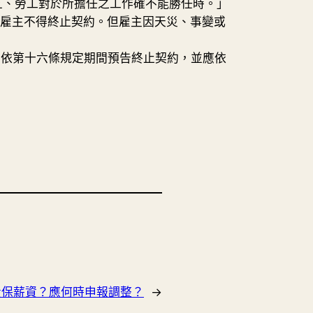
五、勞工對於所擔任之工作確不能勝任時。」
，雇主不得終止契約。但雇主因天災、事變或
應依第十六條規定期間預告終止契約，並應依
投保薪資？應何時申報調整？
→