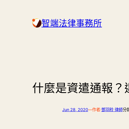
Skip
to
智端法律事務所
content
什麼是資遣通報？
Jun 28, 2020
—
作者:
鄧羽秢 律師
分