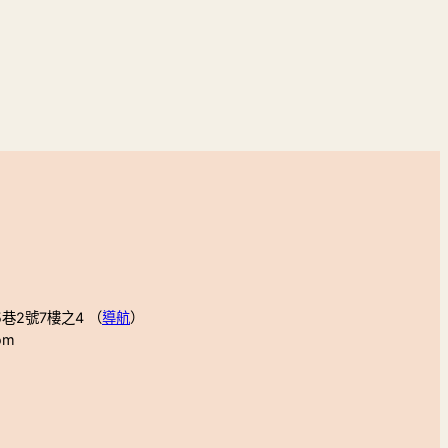
巷2號7樓之4 （
導航
）
om