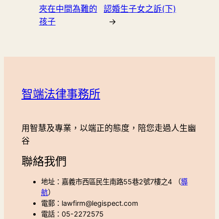
夾在中間為難的
認婚生子女之訴(下)
孩子
→
智端法律事務所
用智慧及專業，以端正的態度，陪您走過人生幽
谷
聯絡我們
地址：嘉義市西區民生南路55巷2號7樓之4 （
導
航
）
電郵：lawfirm@legispect.com
電話：05-2272575