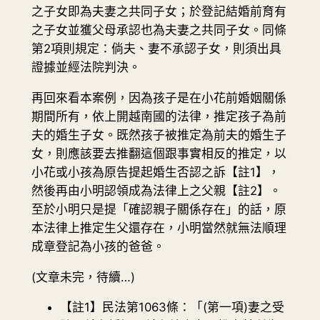
之子女即為夫妻之共同子女；於登記結婚前育有
之子女並獲父母承認也為夫妻之共同子女。同條
第2項則規定：倘夫、妻不承認子女，則須出具
證據並經法院判決。
再回來看本案例，因為孩子是在小花前婚姻關係
期間所有，依上開越南國的法律，推定孩子為前
夫的婚生子女。既然孩子被推定為前夫的婚生子
女，則應該要去推翻這個跟事實相反的推定，以
小花或小孩為原告提起婚生否認之訴【註1】，
然後再由小明認領成為法律上之父親【註2】。
至於小明只是提「確認親子關係存在」的話，原
本法律上推定生父還存在，小明當然就無法順理
成章登記為小孩的爸爸。
(文章未完，待續…)
【註1】民法第1063條：「(第一項)妻之受