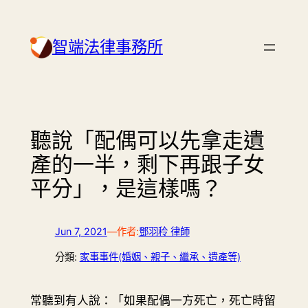
Skip
to
智端法律事務所
content
聽說「配偶可以先拿走遺
產的一半，剩下再跟子女
平分」，是這樣嗎？
Jun 7, 2021
—
作者:
鄧羽秢 律師
分類:
家事事件(婚姻、親子、繼承、遺產等)
常聽到有人說：「如果配偶一方死亡，死亡時留