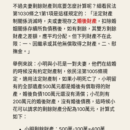
不過夫妻剩餘財產到底要怎麼計算呢？細看民法
第1030條之1第1項是這樣規定的：「法定財產
制關係消滅時，夫或妻現存之
婚後財產
，扣除婚
姻關係存續所負債務後，如有剩餘，其雙方剩餘
財產之差額，應平均分配。但下列財產不在此
限：一、因繼承或其他無償取得之財產。二、慰
撫金。」
舉例來說：小明與小花是一對夫妻，他們在結婚
的時候沒有約定財產制，依民法第1005條規
定，適用法定財產制，如果小明死亡了，小明留
有的全部遺產500萬元都是婚後有償取得的財
產，婚後負債100萬元還沒有清償；小花則有
200萬元的婚後財產，沒有婚後債務，這時候小
花可以請求的剩餘財產分配為100萬元，計算式
如下：
小明剩餘財產：500萬-100萬=400萬