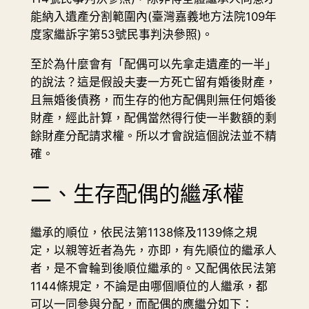
能納入遺產分割範圍內(臺灣嘉義地方法院109年
度家繼訴字第53號民事判決參照)。
至於為什麼會有「配偶可以先拿走遺產的一半」
的說法？這是假設夫妻一方死亡留有婚後財產，
且無婚後債務，而生存的他方配偶則無任何婚後
財產，經此計算，配偶當然得行使一半數額的剩
餘財產分配請求權。所以才會說這個說法並不精
確。
二、生存配偶的繼承權
繼承的順位，依民法第1138條及1139條之規
定，以親等近者為先，亦即，有先順位的繼承人
者，是不會輪到後順位繼承的。又配偶依民法第
1144條規定，不論是由哪個順位的人繼承，都
可以一同參與分配，而配偶的應繼分如下：