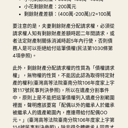
小花剩餘財產：200萬元
剩餘財產差額：(400萬-200萬)/2=100萬
要注意的是，夫妻剩餘財產分配請求權，必須從
請求權人知有剩餘財產差額時起二年間請求，或
者法定財產制關係消滅時起5年內行使，否則債
務人是可以拒絕給付這筆債權(民法第1030條第
4項參照)。
此外，剩餘財產分配請求權的性質為「債權請求
權」，無物權的性質，不能因此認為取得特定財
產的權利(臺灣高等法院臺南分院106年度家上字
第117號民事判決參照)，所以在遺產分割事件
中，原則上是不能把這筆債權列入遺產分割範圍
裡面，聲明應該要寫「配偶以外的繼承人於繼承
被繼承人的遺產範圍內，應連帶給付配偶OO
元。」(臺灣高等法院臺南分院106年度家上字第
114號民事判決參照)，除非得全體繼承人同意才