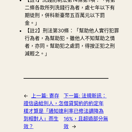
【註1】洗錢防制法第14條第1項：「有第
二條各款所列洗錢行為者，處七年以下有
期徒刑，併科新臺幣五百萬元以下罰
金。」
【註2】刑法第30條：「幫助他人實行犯罪
行為者，為幫助犯。雖他人不知幫助之情
者，亦同。幫助犯之處罰，得按正犯之刑
減輕之。」
←
上一篇:
寄存
下一篇:
法規新訊：
證信函給別人，怎
借貸契約的約定年
樣才算是「通知達
利率已修法調降為
到相對人」而生
16%，且超過部分無
效？
效
→