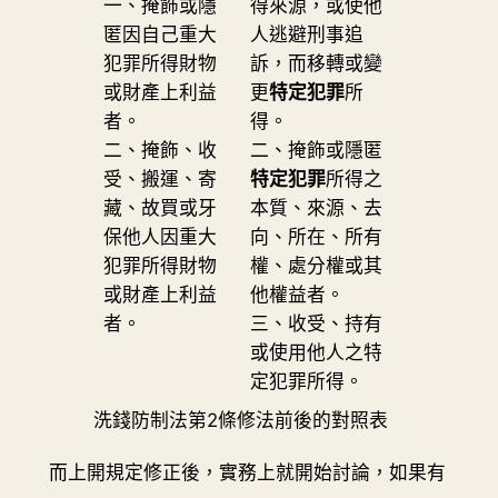
一、掩飾或隱
得來源，或使他
匿因自己重大
人逃避刑事追
犯罪所得財物
訴，而移轉或變
或財產上利益
更
特定犯罪
所
者。
得。
二、掩飾、收
二、掩飾或隱匿
受、搬運、寄
特定犯罪
所得之
藏、故買或牙
本質、來源、去
保他人因重大
向、所在、所有
犯罪所得財物
權、處分權或其
或財產上利益
他權益者。
者。
三、收受、持有
或使用他人之特
定犯罪所得。
洗錢防制法第2條修法前後的對照表
而上開規定修正後，實務上就開始討論，如果有