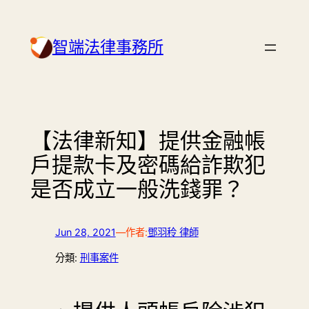
Skip
to
智端法律事務所
content
【法律新知】提供金融帳
戶提款卡及密碼給詐欺犯
是否成立一般洗錢罪？
Jun 28, 2021
—
作者:
鄧羽秢 律師
分類:
刑事案件