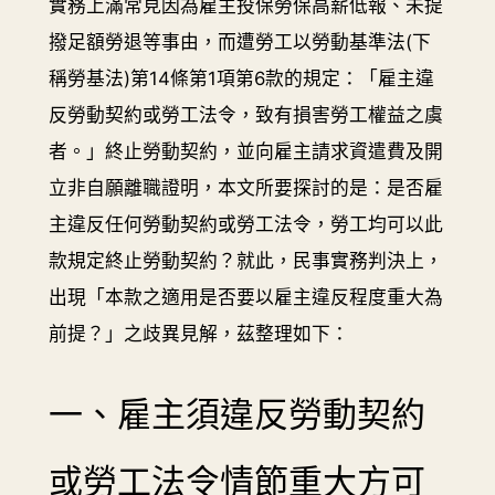
實務上滿常見因為雇主投保勞保高薪低報、未提
撥足額勞退等事由，而遭勞工以勞動基準法(下
稱勞基法)第14條第1項第6款的規定：「雇主違
反勞動契約或勞工法令，致有損害勞工權益之虞
者。」終止勞動契約，並向雇主請求資遣費及開
立非自願離職證明，本文所要探討的是：是否雇
主違反任何勞動契約或勞工法令，勞工均可以此
款規定終止勞動契約？就此，民事實務判決上，
出現「本款之適用是否要以雇主違反程度重大為
前提？」之歧異見解，茲整理如下：
一、雇主須違反勞動契約
或勞工法令情節重大方可