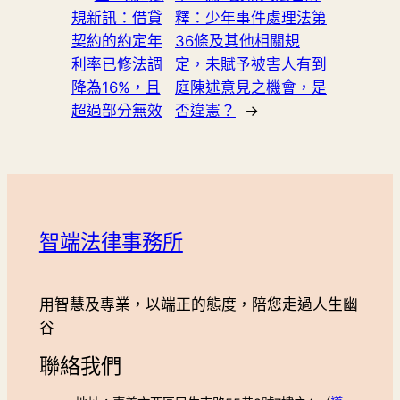
規新訊：借貸
釋：少年事件處理法第
契約的約定年
36條及其他相關規
利率已修法調
定，未賦予被害人有到
降為16%，且
庭陳述意見之機會，是
超過部分無效
否違憲？
→
智端法律事務所
用智慧及專業，以端正的態度，陪您走過人生幽
谷
聯絡我們