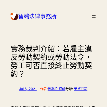
Skip
to
智端法律事務所
content
實務裁判介紹：若雇主違
反勞動契約或勞動法令，
勞工可否直接終止勞動契
約？
Jul 6, 2021
—
作者:
鄧羽秢 律師
分類:
勞資問題