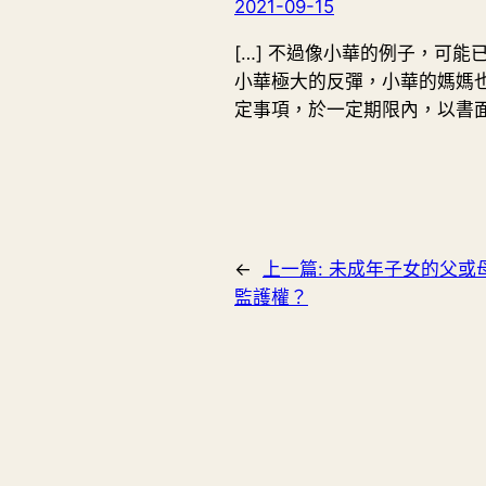
2021-09-15
[…] 不過像小華的例子，可
小華極大的反彈，小華的媽媽
定事項，於一定期限內，以書面委
←
上一篇:
未成年子女的父或
監護權？