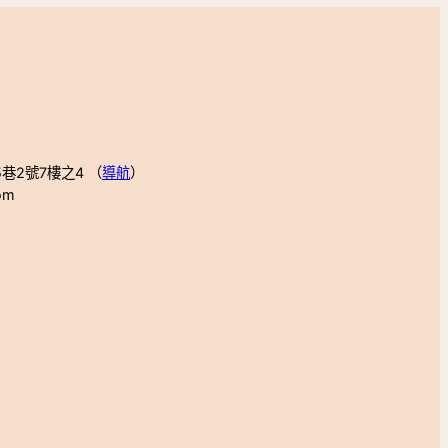
巷2號7樓之4 （
導航
）
om