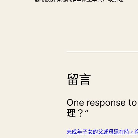
留言
One respon
理？”
未成年子女的父或母還在時，祖