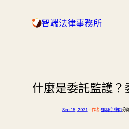
Skip
to
智端法律事務所
content
什麼是委託監護？
Sep 15, 2021
—
作者:
鄧羽秢 律師
分類