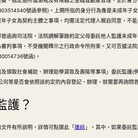
教養、指定居所或懲戒及有限額之金錢或動產管理，至於身分
803514540號函參照)。上開所指的身分行為像是未成年
成年子女為契約主體之事項，均需法定代理人親自同意，不能
部曾函詢司法院，法院調解筆錄約定父母委託他人監護未成年
乃審判事項，不受機關釋示之行政命令所拘束。又可否據法院
014736號函)。
及領取社會補助、辦理助學貸款及壽險等事項」委託監護(例如
公司等是否會依照該約定的內容登記、辦理，就需要再詢問
監護？
的文件有所說明，詳情可點選此「
連
結
」。其中，如果委託監