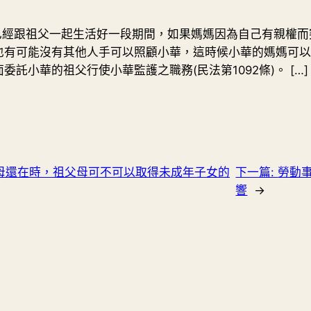
能已經跟祖父一起生活好一段期間，如果媽媽因為自己有親權
也有可能沒有其他人手可以照顧小華，這時候小華的媽媽可以
託小華的祖父行使小華監護之職務(民法第1092條)。 […]
母還在時，祖父母可不可以取得未成年子女的
下一篇:
勞動
響
→