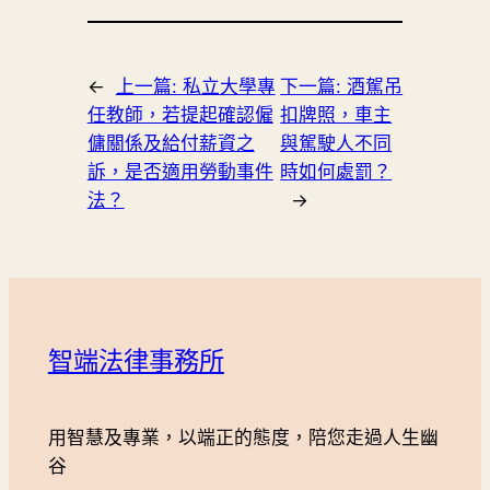
←
上一篇:
私立大學專
下一篇:
酒駕吊
任教師，若提起確認僱
扣牌照，車主
傭關係及給付薪資之
與駕駛人不同
訴，是否適用勞動事件
時如何處罰？
法？
→
智端法律事務所
用智慧及專業，以端正的態度，陪您走過人生幽
谷