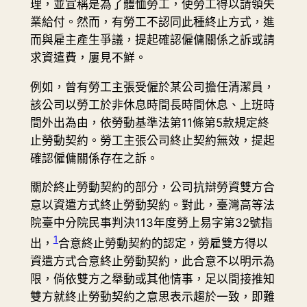
理，並宣稱是為了體恤勞工，使勞工得以請領失
業給付。然而，有勞工不認同此種終止方式，進
而與雇主產生爭議，提起確認僱傭關係之訴或請
求資遣費，屢見不鮮。
例如，曾有勞工主張受僱於某公司擔任清潔員，
該公司以勞工於非休息時間長時間休息、上班時
間外出為由，依勞動基準法第11條第5款規定終
止勞動契約。勞工主張公司終止契約無效，提起
確認僱傭關係存在之訴。
關於終止勞動契約的部分，公司抗辯勞資雙方合
意以資遣方式終止勞動契約。對此，臺灣高等法
院臺中分院民事判決113年度勞上易字第32號指
1
出，
合意終止勞動契約的認定，勞雇雙方得以
資遣方式合意終止勞動契約，此合意不以明示為
限，倘依雙方之舉動或其他情事，足以間接推知
雙方就終止勞動契約之意思表示趨於一致，即難