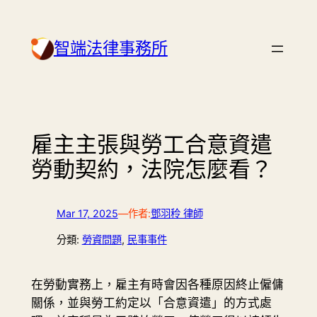
Skip
to
智端法律事務所
content
雇主主張與勞工合意資遣
勞動契約，法院怎麼看？
Mar 17, 2025
—
作者:
鄧羽秢 律師
分類:
勞資問題
, 
民事事件
在勞動實務上，雇主有時會因各種原因終止僱傭
關係，並與勞工約定以「合意資遣」的方式處