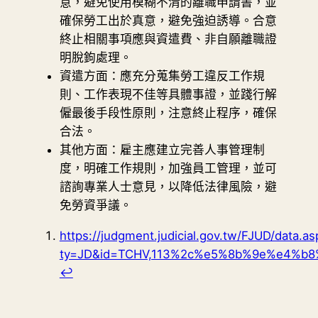
意，避免使用模糊不清的離職申請書，並
確保勞工出於真意，避免強迫誘導。合意
終止相關事項應與資遣費、非自願離職證
明脫鉤處理。
資遣方面：應充分蒐集勞工違反工作規
則、工作表現不佳等具體事證，並踐行解
僱最後手段性原則，注意終止程序，確保
合法。
其他方面：雇主應建立完善人事管理制
度，明確工作規則，加強員工管理，並可
諮詢專業人士意見，以降低法律風險，避
免勞資爭議。
https://judgment.judicial.gov.tw/FJUD/data.as
ty=JD&id=TCHV,113%2c%e5%8b%9e%e4%b
↩︎