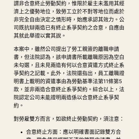
謂非合意終止勞動契約，惟限於雇主未濫用其經
濟上之優勢地位，致勞工立於不對等地位而處於
非完全自由決定之情形時，始應承認其效力。公
司既抗辯兩造已有終止系爭契約之合意，自應由
其就此舉證以實其說。
本案中，雖然公司提出了勞工親簽的離職申請
書，但法院認為，該申請書所載離職原因為空白
未勾選，且未見兩造有何以合意資遣方式終止系
爭契約之記載。此外，法院還指出，員工離職證
明書上載明的資遣事由為勞動基準法第11條第5
款，並非兩造合意終止系爭契約。綜合以上，法
院認定公司未能證明兩造係以合意終止系爭契
約。
對勞雇雙方而言，如欲終止勞動契約，須注意：
合意終止方面：應以明確書面記錄雙方合