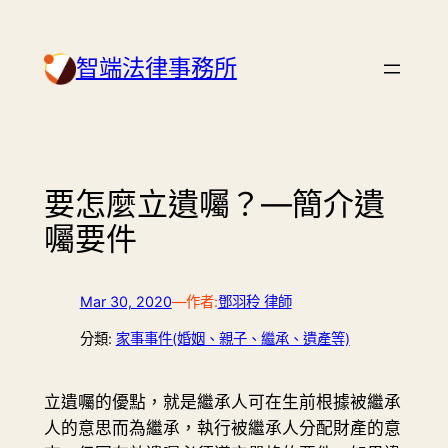
Skip
to
智端法律事務所
content
要怎麼立遺囑？—簡介遺
囑要件
Mar 30, 2020
—
作者:
鄧羽秢 律師
分類:
家事事件(婚姻、親子、繼承、遺產等)
立遺囑的優點，就是繼承人可在生前根據被繼承
人的意思而為繼承，執行被繼承人分配財產的意