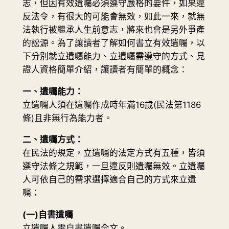
志，但因有效遺囑必須遵守嚴格的要件，如果違
反法令，有很大的可能會無效，如此一來，就無
法執行被繼承人生前意志，將來也會是另外爭產
的訟源。為了讓讀者了解如何書立有效遺囑，以
下分別就立遺囑能力、立遺囑需遵守的方式、見
證人資格簡單介紹，讓讀者有簡單的概念：
一、遺囑能力：
立遺囑人須在遺囑作成時年滿16歲(民法第1186
條)且非無行為能力者。
二、遺囑方式：
在民法的規定，立遺囑的法定方式有五種，皆須
遵守法條之規範，一旦違反則遺囑無效。立遺囑
人可依自己的需求選擇適合自己的方式來立遺
囑：
(一)自書遺囑
立遺囑人需自書遺囑全文。