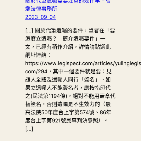
關於代筆遺囑需要注意的幾件事 – 智
端法律事務所
2023-09-04
[…] 關於代筆遺囑的要件，筆者在「要
怎麼立遺囑？—簡介遺囑要件」一
文，已經有稍作介紹，詳情請點選此
網址連結：
https://www.legispect.com/articles/yulinglegi
com/294，其中一個要件就是要：見
證人全體及遺囑人同行「簽名」。如
果立遺囑人不能簽名者，應按指印代
之(民法第1194條)，絕對不能用蓋章代
替簽名，否則遺囑是不生效力的（最
高法院50年度台上字第574號、86年
度台上字第921號民事判決參照）。
[…]