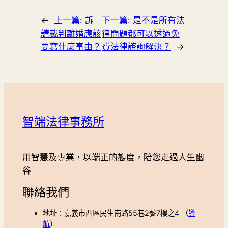
←
上一篇:
訴
下一篇:
是不是所有法
請裁判離婚應該
律問題都可以透過免
要寫什麼事由？
費法律諮詢解決？
→
智端法律事務所
用智慧及專業，以端正的態度，陪您走過人生幽
谷
聯絡我們
地址：嘉義市西區民生南路55巷2號7樓之4 （
導
航
）