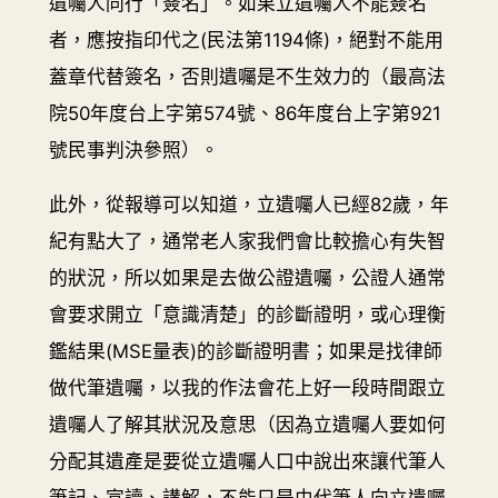
遺囑人同行「簽名」。如果立遺囑人不能簽名
者，應按指印代之(民法第1194條)，絕對不能用
蓋章代替簽名，否則遺囑是不生效力的（最高法
院50年度台上字第574號、86年度台上字第921
號民事判決參照）。
此外，從報導可以知道，立遺囑人已經82歲，年
紀有點大了，通常老人家我們會比較擔心有失智
的狀況，所以如果是去做公證遺囑，公證人通常
會要求開立「意識清楚」的診斷證明，或心理衡
鑑結果(MSE量表)的診斷證明書；如果是找律師
做代筆遺囑，以我的作法會花上好一段時間跟立
遺囑人了解其狀況及意思（因為立遺囑人要如何
分配其遺產是要從立遺囑人口中說出來讓代筆人