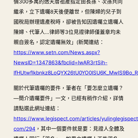
價300多萬的透天厝祖產指定由長孫、次孫共同
繼承，立下遺囑8天後便離世，但陳婦的兒子到
國稅局辦理遺產稅時，卻被告知因遺囑立遺囑人
陳婦、代筆人…律師等3位見證律師僅蓋章均未
親自簽名，認定遺囑無效」(新聞連結：
https://www.setn.com/News.aspx?
NewsID=1347863&fbclid=IwAR3rtSih-
IfHUtwflkbnkz8LoQYX26tU0YO0ISU6K_MwIS9Bo_
關於代筆遺囑的要件，筆者在「要怎麼立遺囑？
—簡介遺囑要件」一文，已經有稍作介紹，詳情
請點選此網址連結：
https://www.legispect.com/articles/yulinglegispect
com/294
，其中一個要件就是要：見證人全體及