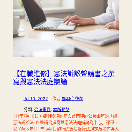
【在職進修】憲法訴訟聲請書之撰
寫與憲法法庭辯論
Jul 10, 2022
—
作者:
鄧羽秢 律師
分類:
公法事件
, 
本所動態
111年7月10日，鄧羽秢律師參與台南律師公會舉辦的「談
憲法訴訟法-以聲請書撰寫與憲法法庭辯論為中心」課程，
以了解今年111年1月4日施行的憲法訴訟法規定及如何為人