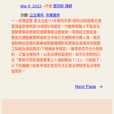
Mar 9, 2022
—
作者:
鄧羽秢 律師
分類:
公法事件
, 
刑事案件
一、前情提要 憲法法庭111年憲判字第1號判決就道路交通
管理處罰條例第36條第6項規定，汽機車駕駛人不能安全
駕駛肇事拒絕接受或肇事無法實施第一項測試之檢定者，
應由交通勤務警察或依法令執行交通稽查任務人員，將其
強制移由受委託醫療或檢驗機構對其實施血液或其他檢體
之採樣及測試檢定(下簡稱系爭規定)，審查是否符合比例原
則、正當法律程序，以及法律保留原則，其中比例原則已
在「警察可否對酒駕肇事之人強制驗血？(上)」介紹過了，
以下則繼續介紹系爭規定是否符合正當法律程序及法律保
留原則。
Next Page
→