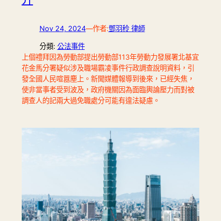
Nov 24, 2024
—
作者:
鄧羽秢 律師
分類:
公法事件
上個禮拜因為勞動部提出勞動部113年勞動力發展署北基宜
花金馬分署疑似涉及職場霸凌事件行政調查說明資料，引
發全國人民喧囂塵上。新聞媒體報導到後來，已經失焦，
使非當事者受到波及，政府機關因為面臨輿論壓力而對被
調查人的記兩大過免職處分可能有違法疑慮。