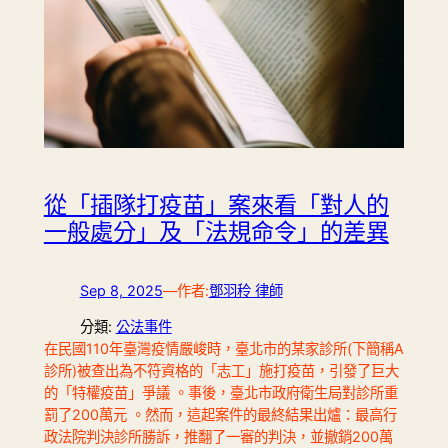
從「插隊打疫苗」案來看「對人的
一般處分」及「法規命令」的差異
Sep 8, 2025
—
作者:
鄧羽秢 律師
分類:
公法事件
在民國110年臺灣疫情嚴峻時，臺北市的某家診所(下簡稱A
診所)被查出為不符資格的「志工」施打疫苗，引發了巨大
的「特權疫苗」爭議 。事後，臺北市政府衛生局對診所重
罰了200萬元 。然而，這起案件的最終結果出爐：最高行
政法院判決診所勝訴，推翻了一審的判決，並撤銷200萬