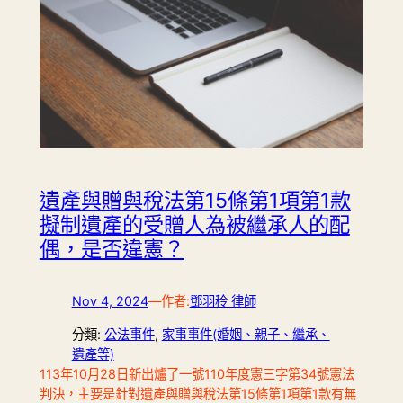
遺產與贈與稅法第15條第1項第1款
擬制遺產的受贈人為被繼承人的配
偶，是否違憲？
Nov 4, 2024
—
作者:
鄧羽秢 律師
分類:
公法事件
, 
家事事件(婚姻、親子、繼承、
遺產等)
113年10月28日新出爐了一號110年度憲三字第34號憲法
判決，主要是針對遺產與贈與稅法第15條第1項第1款有無