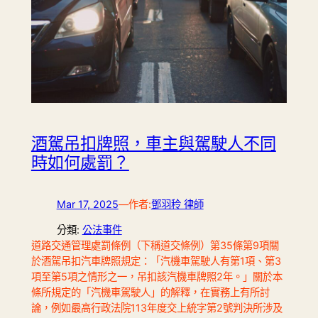
酒駕吊扣牌照，車主與駕駛人不同
時如何處罰？
Mar 17, 2025
—
作者:
鄧羽秢 律師
分類:
公法事件
道路交通管理處罰條例（下稱道交條例）第35條第9項關
於酒駕吊扣汽車牌照規定：「汽機車駕駛人有第1項、第3
項至第5項之情形之一，吊扣該汽機車牌照2年。」關於本
條所規定的「汽機車駕駛人」的解釋，在實務上有所討
論，例如最高行政法院113年度交上統字第2號判決所涉及