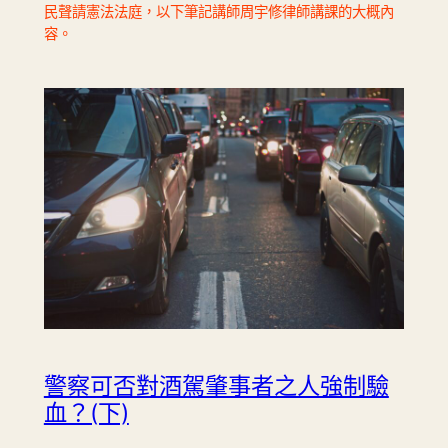
民聲請憲法法庭，以下筆記講師周宇修律師講課的大概內
容。
警察可否對酒駕肇事者之人強制驗
血？(下)