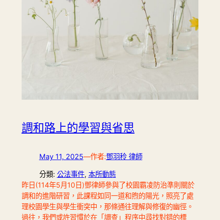
調和路上的學習與省思
May 11, 2025
—
作者:
鄧羽秢 律師
分類:
公法事件
, 
本所動態
昨日(114年5月10日)鄧律師參與了校園霸凌防治準則關於
調和的進階研習，此課程如同一道和煦的陽光，照亮了處
理校園學生與學生衝突中，那條通往理解與修復的幽徑。
過往，我們或許習慣於在「調查」程序中尋找對錯的標